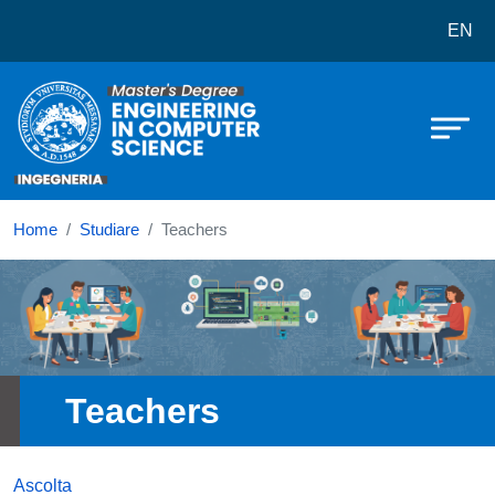
Corso di laurea in Engineering an
Salta al contenuto principale
EN
Home
Studiare
Teachers
Immagine
Teachers
Ascolta