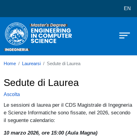
Corso di laurea in Engineering an
Salta al contenuto principale
EN
Home
Laurearsi
Sedute di Laurea
Sedute di Laurea
Ascolta
Le sessioni di laurea per il CDS Magistrale di Ingegneria
e Scienze Informatiche sono fissate, nel 2026, secondo
il seguente calendario:
10 marzo 2026, ore 15:00 (Aula Magna)