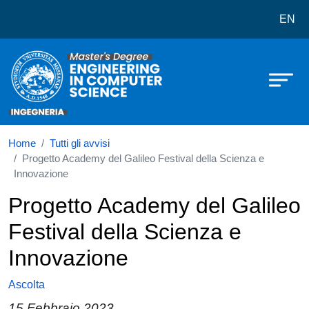
Corso di laurea in Engineering an
Salta al contenuto principale
EN
Home
Tutti gli avvisi
Progetto Academy del Galileo Festival della Scienza e
Innovazione
Progetto Academy del Galileo
Festival della Scienza e
Innovazione
Ascolta
15 Febbraio 2023