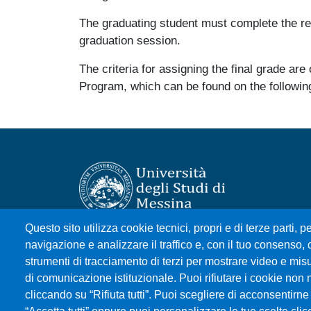
The graduating student must complete the re
graduation session.
The criteria for assigning the final grade are
Program, which can be found on the followi
Questo sito utilizza cookie tecnici, propri e di terze parti, pe
Università degli Studi di Messina
navigazione e analizzare il traffico e, con il tuo consenso, c
Piazza Pugliatti, 1 - 98122 Messina
strumenti di tracciamento di terzi per mostrare video e misura
Cod. Fiscale 80004070837
di comunicazione istituzionale. Puoi rifiutare i cookie non 
P.IVA 00724160833
cliccando su “Rifiuta tutti”. Puoi scegliere di acconsentirne 
Centralino: 090 676 1